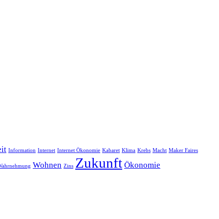
it
Information
Internet
Internet Ökonomie
Kabaret
Klima
Krebs
Macht
Maker Faires
Zukunft
Wohnen
Ökonomie
Wahrnehmung
Zins