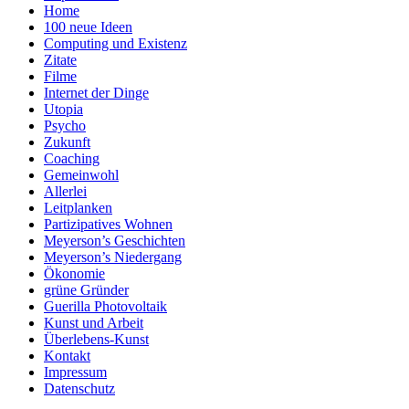
Home
100 neue Ideen
Computing und Existenz
Zitate
Filme
Internet der Dinge
Utopia
Psycho
Zukunft
Coaching
Gemeinwohl
Allerlei
Leitplanken
Partizipatives Wohnen
Meyerson’s Geschichten
Meyerson’s Niedergang
Ökonomie
grüne Gründer
Guerilla Photovoltaik
Kunst und Arbeit
Überlebens-Kunst
Kontakt
Impressum
Datenschutz