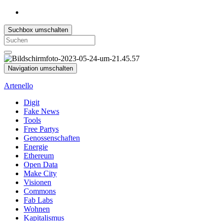
Suchbox umschalten
Search
for:
Navigation umschalten
Artenello
Digit
Fake News
Tools
Free Partys
Genossenschaften
Energie
Ethereum
Open Data
Make City
Visionen
Commons
Fab Labs
Wohnen
Kapitalismus