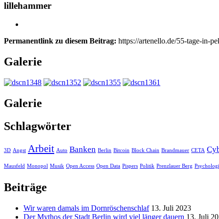
lillehammer
Permanentlink zu diesem Beitrag:
https://artenello.de/55-tage-in-pe
Galerie
Galerie
Schlagwörter
Arbeit
Banken
Cyb
3D
Angst
Auto
Berlin
Bitcoin
Block Chain
Brandmauer
CETA
Mausfeld
Monopol
Musik
Open Access
Open Data
Pispers
Politik
Prenzlauer Berg
Psycholog
Beiträge
Wir waren damals im Dornröschenschlaf
13. Juli 2023
Der Mythos der Stadt Berlin wird viel länger dauern
13. Juli 2