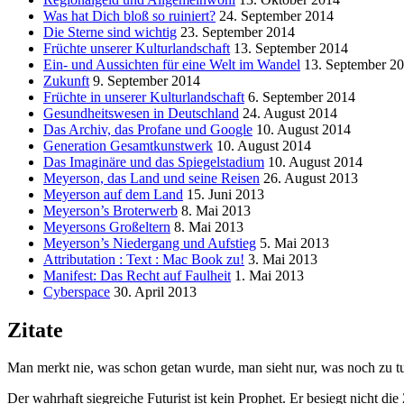
Was hat Dich bloß so ruiniert?
24. September 2014
Die Sterne sind wichtig
23. September 2014
Früchte unserer Kulturlandschaft
13. September 2014
Ein- und Aussichten für eine Welt im Wandel
13. September 2
Zukunft
9. September 2014
Früchte in unserer Kulturlandschaft
6. September 2014
Gesundheitswesen in Deutschland
24. August 2014
Das Archiv, das Profane und Google
10. August 2014
Generation Gesamtkunstwerk
10. August 2014
Das Imaginäre und das Spiegelstadium
10. August 2014
Meyerson, das Land und seine Reisen
26. August 2013
Meyerson auf dem Land
15. Juni 2013
Meyerson’s Broterwerb
8. Mai 2013
Meyersons Großeltern
8. Mai 2013
Meyerson’s Niedergang und Aufstieg
5. Mai 2013
Attributation : Text : Mac Book zu!
3. Mai 2013
Manifest: Das Recht auf Faulheit
1. Mai 2013
Cyberspace
30. April 2013
Zitate
Man merkt nie, was schon getan wurde, man sieht nur, was noch zu tu
Der wahrhaft siegreiche Futurist ist kein Prophet. Er besiegt nicht d