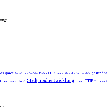
king/
erspace
gesundhe
Demokratie
Der Weg
Freihandelsabkommen
Geist des Internet
Geld
Stadt
Stadtentwicklung
TTIP
ik
Sinnzusammenhänge
Träume
Vertrauen
023