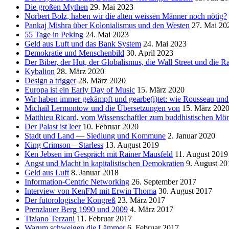
Die großen Mythen
29. Mai 2023
Norbert Bolz, haben wir die alten weissen Männer noch nötig?
Pankaj Mishra über Kolonialismus und den Westen
27. Mai 20
55 Tage in Peking
24. Mai 2023
Geld aus Luft und das Bank System
24. Mai 2023
Demokratie und Menschenbild
30. April 2023
Der Biber, der Hut, der Globalismus, die Wall Street und die Ra
Kybalion
28. März 2020
Design a trigger
28. März 2020
Europa ist ein Early Day of Music
15. März 2020
Wir haben immer gekämpft und gearbe(i)tet: wie Rousseau und
Michail Lermontow und die Übersetzungen von
15. März 202
Matthieu Ricard, vom Wissenschaftler zum buddhistischen Mö
Der Palast ist leer
10. Februar 2020
Stadt und Land — Siedlung und Kommune
2. Januar 2020
King Crimson – Starless
13. August 2019
Ken Jebsen im Gespräch mit Rainer Mausfeld
11. August 2019
Angst und Macht in kapitalistischen Demokratien
9. August 20
Geld aus Luft
8. Januar 2018
Information-Centric Networking
26. September 2017
Interview von KenFM mit Erwin Thoma
30. August 2017
Der futorologische Kongreß
23. März 2017
Prenzlauer Berg 1990 und 2009
4. März 2017
Tiziano Terzani
11. Februar 2017
Warum schweigen die Lämmer
6. Februar 2017