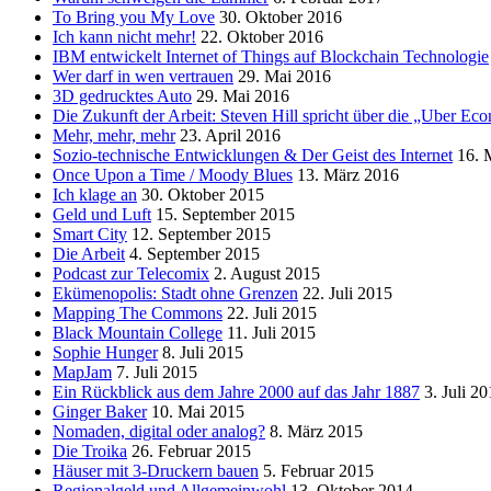
To Bring you My Love
30. Oktober 2016
Ich kann nicht mehr!
22. Oktober 2016
IBM entwickelt Internet of Things auf Blockchain Technologie
Wer darf in wen vertrauen
29. Mai 2016
3D gedrucktes Auto
29. Mai 2016
Die Zukunft der Arbeit: Steven Hill spricht über die „Uber E
Mehr, mehr, mehr
23. April 2016
Sozio-technische Entwicklungen & Der Geist des Internet
16. 
Once Upon a Time / Moody Blues
13. März 2016
Ich klage an
30. Oktober 2015
Geld und Luft
15. September 2015
Smart City
12. September 2015
Die Arbeit
4. September 2015
Podcast zur Telecomix
2. August 2015
Ekümenopolis: Stadt ohne Grenzen
22. Juli 2015
Mapping The Commons
22. Juli 2015
Black Mountain College
11. Juli 2015
Sophie Hunger
8. Juli 2015
MapJam
7. Juli 2015
Ein Rückblick aus dem Jahre 2000 auf das Jahr 1887
3. Juli 2
Ginger Baker
10. Mai 2015
Nomaden, digital oder analog?
8. März 2015
Die Troika
26. Februar 2015
Häuser mit 3-Druckern bauen
5. Februar 2015
Regionalgeld und Allgemeinwohl
13. Oktober 2014