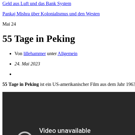
Geld aus Luft und das Bank System
Pankaj Mishra über Kolonialismus und den Westen
Mai
24
55 Tage in Peking
Von
lillehammer
unter
Allgemein
24. Mai 2023
55 Tage in Peking
ist ein US-amerikanischer Film aus dem Jahr 196