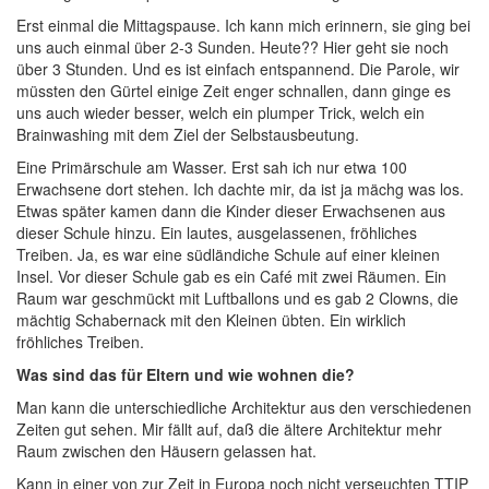
Erst einmal die Mittagspause. Ich kann mich erinnern, sie ging bei
uns auch einmal über 2-3 Sunden. Heute?? Hier geht sie noch
über 3 Stunden. Und es ist einfach entspannend. Die Parole, wir
müssten den Gürtel einige Zeit enger schnallen, dann ginge es
uns auch wieder besser, welch ein plumper Trick, welch ein
Brainwashing mit dem Ziel der Selbstausbeutung.
Eine Primärschule am Wasser. Erst sah ich nur etwa 100
Erwachsene dort stehen. Ich dachte mir, da ist ja mächg was los.
Etwas später kamen dann die Kinder dieser Erwachsenen aus
dieser Schule hinzu. Ein lautes, ausgelassenen, fröhliches
Treiben. Ja, es war eine südländiche Schule auf einer kleinen
Insel. Vor dieser Schule gab es ein Café mit zwei Räumen. Ein
Raum war geschmückt mit Luftballons und es gab 2 Clowns, die
mächtig Schabernack mit den Kleinen übten. Ein wirklich
fröhliches Treiben.
Was sind das für Eltern und wie wohnen die?
Man kann die unterschiedliche Architektur aus den verschiedenen
Zeiten gut sehen. Mir fällt auf, daß die ältere Architektur mehr
Raum zwischen den Häusern gelassen hat.
Kann in einer von zur Zeit in Europa noch nicht verseuchten TTIP