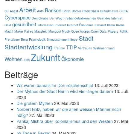
Arbeit
Banken
3D
Angst
Auto
Berlin
Bitcoin
Block Chain
Brandmauer
CETA
Cyberspace
Demokratie
Der Weg
Freihandelsabkommen
Geist des Internet
gesundheit
Geld
Information
Internet
Internet Ökonomie
Kabaret
Klima
Krebs
Macht
Maker Faires
Mausfeld
Monopol
Musik
Open Access
Open Data
Pispers
Politik
Stadt
Prenzlauer Berg
Psychologik
Sinnzusammenhänge
Stadtentwicklung
TTIP
Träume
Vertrauen
Wahrnehmung
Zukunft
Wohnen
Ökonomie
Zins
Beiträge
Wir waren damals im Dornröschenschlaf
13. Juli 2023
Der Mythos der Stadt Berlin wird viel länger dauern
13. Juli
2023
Die großen Mythen
29. Mai 2023
Norbert Bolz, haben wir die alten weissen Männer noch
nötig?
27. Mai 2023
Pankaj Mishra über Kolonialismus und den Westen
27. Mai
2023
55 Tage in Peking
24. Mai 2023