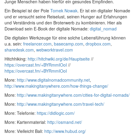
Junge Menschen haben hierfür ein gesundes Empfinden.
Ein Beispiel ist der Pole
Tomek Nowak
. Er ist ein digitaler Nomade
und er versucht seine Reiselust, seinen Hunger auf Erfahrungen
und Verständnis und den Broterwerb zu kombinieren. Hier als
Download sein E-Book der digitale Nomade:
digital_nomad
Die digitalen Werkzeuge für eine solche Lebensführung können
u.a. sein:
freelancer.com
,
basecamp.com
,
dropbox.com
,
sharedesk.com
,
webworktravel.com
Hitchhiking:
http://hitchwiki.org/de/Hauptseite
//
https://overcast.fm/+BYRmmIOoI
//
https://overcast.fm/+BYRmmIOoI
More:
http://www.digitalnomadcommunity.net
,
http://www.makingitanywhere.com/how-things-change/
More:
http://www.makingitanywhere.com/cities-for-digital-nomads/
More:
http://www.makingitanywhere.com/travel-tech/
More: Telefonie:
https://didlogic.com/
More: Kartenmaterial:
http://osmand.net/
More: Vielleicht Bali:
http://www.hubud.org/