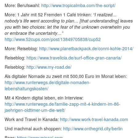
More: Berufswahl:
http://www.tropicalmba.com/the-script/
More: 1 Jahr mit 52 Fremden 1 Café trinken:
“
I realized…
nobody’s life went according to plan… [that understanding]
leaves
you with two choices: let the fear of the unknown overwhelm you
or embrace the uncertainty…
”
http://www.52cups.com/post/13849705838/cup52
More: Reiseblog:
http://www.planetbackpack.de/conni-kohle-2014/
Reiseblog:
https://www.travelicia.de/surf-office-gran-canaria/
Reiseblog:
http://www.my-road.de/
Als digitaler Nomade zu zweit mit 500,00 Euro im Monat leben:
http://www.runterwegs.de/digitale-nomaden-
lebenshaltungskosten/
Mit 4 Kindern digital leben, ein Interview:
http://www.runterwegs.de/familie-zapp-mit-4-kindern-im-86-
jaehrigen-oldtimer-um-die-welt/
Work and Travel in Kanada:
http://www.work-travel-kanada.com
Und machmal auch shoppen:
http://www.onthegrid.city/berlin
Bags:
https://www.minaal.com