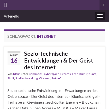
Suc
ums
Search for:
Artenello
Navi
umsc
SCHLAGWORT:
INTERNET
Sozio-technische
MÄRZ
16
Entwicklungen & Der Geist
des Internet
Von
Klaus
unter
Commons
,
Cyberspace
,
Dreams
,
Erbe
,
Kultur
,
Kunst
,
Stadt
,
Stadtentwicklung
,
Wohnen
,
Zukunft
Sozio-technische Entwicklungen – Erwartungen an den
Cyberspace – Der Geist des Internet – Bionische Engel –
Teilhabe an Gewinnen geschöpfter Energie – Blockchain
– Open Data / Open Access – MOOCs – Maker Faires