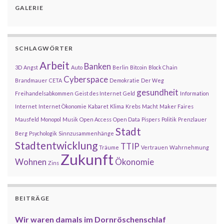
GALERIE
SCHLAGWÖRTER
Arbeit
Banken
3D
Angst
Auto
Berlin
Bitcoin
Block Chain
Cyberspace
Brandmauer
CETA
Demokratie
Der Weg
gesundheit
Freihandelsabkommen
Geist des Internet
Geld
Information
Internet
Internet Ökonomie
Kabaret
Klima
Krebs
Macht
Maker Faires
Mausfeld
Monopol
Musik
Open Access
Open Data
Pispers
Politik
Prenzlauer
Stadt
Berg
Psychologik
Sinnzusammenhänge
Stadtentwicklung
TTIP
Träume
Vertrauen
Wahrnehmung
Zukunft
Wohnen
Ökonomie
Zins
BEITRÄGE
Wir waren damals im Dornröschenschlaf