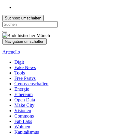
Suchbox umschalten
Search
for:
Navigation umschalten
Artenello
Digit
Fake News
Tools
Free Partys
Genossenschaften
Energie
Ethereum
Open Data
Make City
Visionen
Commons
Fab Labs
Wohnen
Kapitalismus