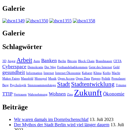
Galerie
Galerie
Schlagwörter
Arbeit
Banken
3D
Angst
Auto
Berlin
Bitcoin
Block Chain
Brandmauer
CETA
Cyberspace
Demokratie
Der Weg
Freihandelsabkommen
Geist des Internet
Geld
gesundheit
Information
Internet
Internet Ökonomie
Kabaret
Klima
Krebs
Macht
Maker Faires
Mausfeld
Monopol
Musik
Open Access
Open Data
Pispers
Politik
Prenzlauer
Stadt
Stadtentwicklung
Berg
Psychologik
Sinnzusammenhänge
Träume
Zukunft
TTIP
Wohnen
Ökonomie
Vertrauen
Wahrnehmung
Zins
Beiträge
Wir waren damals im Dornröschenschlaf
13. Juli 2023
Der Mythos der Stadt Berlin wird viel länger dauern
13. Juli
2023