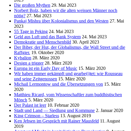
Die großen Mythen
29. Mai 2023
Norbert Bolz, haben wir die alten weissen Männer noch
nötig?
27. Mai 2023
Pankaj Mishra über Kolonialismus und den Westen
27. Mai
2023
55 Tage in Peking
24. Mai 2023
Geld aus Luft und das Bank System
24. Mai 2023
Demokratie und Menschenbild
30. April 2023
Der Biber, der Hut, der Globalismus, die Wall Street und die
Raffgier.
19. Oktober 2020
Kybalion
28. März 2020
Design a trigger
28. März 2020
Europa ist ein Early Day of Music
15. März 2020
Wir haben immer gekämpft und gearbe(i)tet: wie Rousseau
und seine Zeitgenossen
15. März 2020
Michail Lermontow und die Übersetzungen von
15. März
2020
Matthieu Ricard, vom Wissenschaftler zum buddhistischen
Mönch
5. März 2020
Der Palast ist leer
10. Februar 2020
Stadt und Land — Siedlung und Kommune
2. Januar 2020
King Crimson – Starless
13. August 2019
Ken Jebsen im Gespräch mit Rainer Mausfeld
11. August
2019