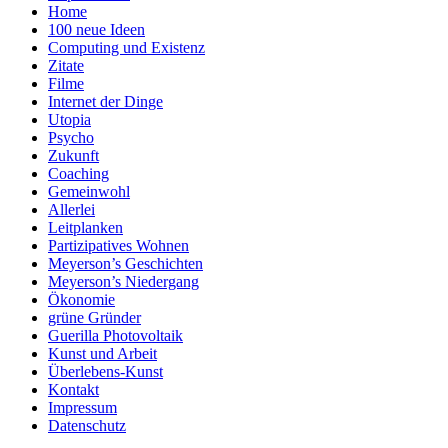
Home
100 neue Ideen
Computing und Existenz
Zitate
Filme
Internet der Dinge
Utopia
Psycho
Zukunft
Coaching
Gemeinwohl
Allerlei
Leitplanken
Partizipatives Wohnen
Meyerson’s Geschichten
Meyerson’s Niedergang
Ökonomie
grüne Gründer
Guerilla Photovoltaik
Kunst und Arbeit
Überlebens-Kunst
Kontakt
Impressum
Datenschutz