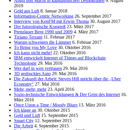
Angst und Macht in kapitalistischen Demokratien
9. August
2019
Geld aus Luft
8. Januar 2018
Information-Centric Networking
26. September 2017
Interview von KenFM mit Erwin Thoma
30. August 2017
Der futorologische Kongreß
23. März 2017
Prenzlauer Berg 1990 und 2009
4. März 2017
Tiziano Terzani
11. Februar 2017
Warum schweigen die Lämmer
6. Februar 2017
To Bring you My Love
30. Oktober 2016
Ich kann nicht mehr!
22. Oktober 2016
IBM entwickelt Internet of Things auf Blockchain
Technologie
29. Mai 2016
Wer darf in wen vertrauen
29. Mai 2016
3D gedrucktes Auto
29. Mai 2016
Die Zukunft der Arbeit: Steven Hill spricht über die „Uber
Economy“
27. Mai 2016
Mehr, mehr, mehr
23. April 2016
Sozio-technische Entwicklungen & Der Geist des Internet
16.
März 2016
Once Upon a Time / Moody Blues
13. März 2016
Ich klage an
30. Oktober 2015
Geld und Luft
15. September 2015
Smart City
12. September 2015
Die Arbeit
4. September 2015