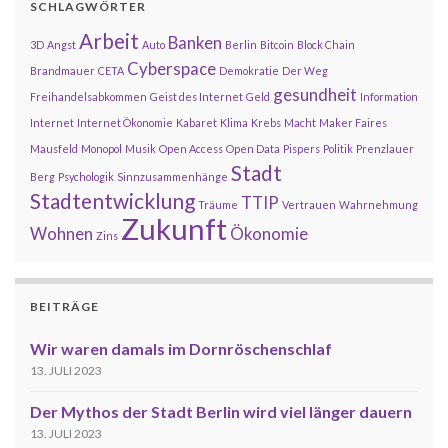
SCHLAGWÖRTER
Arbeit
Banken
3D
Angst
Auto
Berlin
Bitcoin
Block Chain
Cyberspace
Brandmauer
CETA
Demokratie
Der Weg
gesundheit
Freihandelsabkommen
Geist des Internet
Geld
Information
Internet
Internet Ökonomie
Kabaret
Klima
Krebs
Macht
Maker Faires
Mausfeld
Monopol
Musik
Open Access
Open Data
Pispers
Politik
Prenzlauer
Stadt
Berg
Psychologik
Sinnzusammenhänge
Stadtentwicklung
TTIP
Träume
Vertrauen
Wahrnehmung
Zukunft
Wohnen
Ökonomie
Zins
BEITRÄGE
Wir waren damals im Dornröschenschlaf
13. JULI 2023
Der Mythos der Stadt Berlin wird viel länger dauern
13. JULI 2023