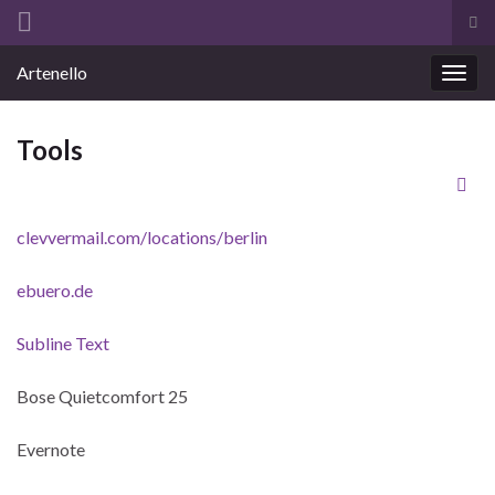
Suc
ums
Search for:
Artenello
Navi
umsc
Tools
clevvermail.com/locations/berlin
ebuero.de
Subline Text
Bose Quietcomfort 25
Evernote