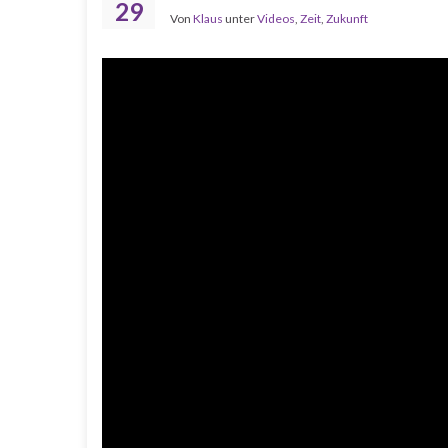
29
Von
Klaus
unter
Videos
,
Zeit
,
Zukunft