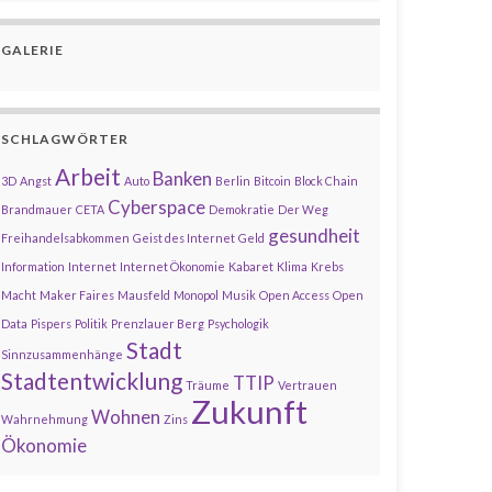
GALERIE
SCHLAGWÖRTER
Arbeit
Banken
3D
Angst
Auto
Berlin
Bitcoin
Block Chain
Cyberspace
Brandmauer
CETA
Demokratie
Der Weg
gesundheit
Freihandelsabkommen
Geist des Internet
Geld
Information
Internet
Internet Ökonomie
Kabaret
Klima
Krebs
Macht
Maker Faires
Mausfeld
Monopol
Musik
Open Access
Open
Data
Pispers
Politik
Prenzlauer Berg
Psychologik
Stadt
Sinnzusammenhänge
Stadtentwicklung
TTIP
Träume
Vertrauen
Zukunft
Wohnen
Wahrnehmung
Zins
Ökonomie