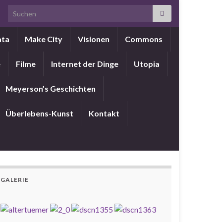
Search for:
ata
Make City
Visionen
Commons
e
Filme
Internet der Dinge
Utopia
Meyerson’s Geschichten
Überlebens-Kunst
Kontakt
GALERIE