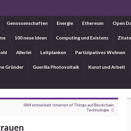
Genossenschaften
Energie
Ethereum
Open D
me
100 neue Ideen
Computing und Existenz
Zitat
ohl
Allerlei
Leitplanken
Partizipatives Wohnen
ne Gründer
Guerilla Photovoltaik
Kunst und Arbeit
IBM entwickelt Internet of Things auf Blockchain
Technologie
trauen