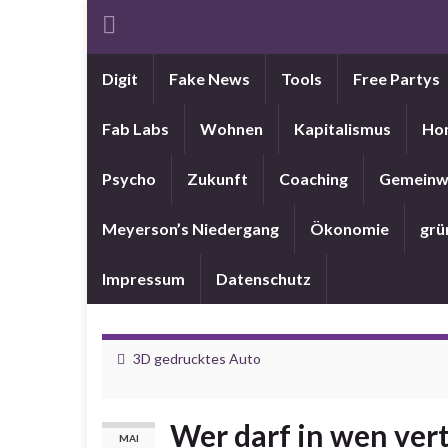
Digit
Fake News
Tools
Free Partys
Fab Labs
Wohnen
Kapitalismus
Ho
Psycho
Zukunft
Coaching
Gemeinw
Meyerson’s Niedergang
Ökonomie
grü
Impressum
Datenschutz
3D gedrucktes Auto
Wer darf in wen ver
MAI