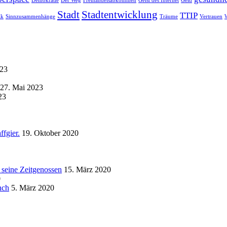
Demokratie
Der Weg
Freihandelsabkommen
Geist des Internet
Geld
Stadt
Stadtentwicklung
TTIP
ik
Sinnzusammenhänge
Träume
Vertrauen
023
27. Mai 2023
23
ffgier.
19. Oktober 2020
 seine Zeitgenossen
15. März 2020
0
nch
5. März 2020