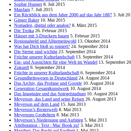
Sophie Hunger
8. Juli 2015
MapJam
7. Juli 2015
Ein Rückblick aus dem Jahre 2000 auf das Jahr 1887
3. Juli 2
Ginger Baker
10. Mai 2015
Nomaden, digital oder analog?
8. März 2015
Die Troika
26. Februar 2015
Häuser mit 3-Druckern bauen
5. Februar 2015
Regionalgeld und Allgemeinwohl
13. Oktober 2014
Was hat Dich bloß so ruiniert?
24. September 2014
Die Sterne sind wichtig
23. September 2014
Früchte unserer Kulturlandschaft
13. September 2014
Ein- und Aussichten für eine Welt im Wandel
13. September 2
Zukunft
9. September 2014
Früchte in unserer Kulturlandschaft
6. September 2014
Gesundheitswesen in Deutschland
24. August 2014
Das Archiv, das Profane und Google
10. August 2014
Generation Gesamtkunstwerk
10. August 2014
Das Imaginäre und das Spiegelstadium
10. August 2014
Meyerson, das Land und seine Reisen
26. August 2013
Meyerson auf dem Land
15. Juni 2013
Meyerson’s Broterwerb
8. Mai 2013
Meyersons Großeltern
8. Mai 2013
Meyerson’s Niedergang und Aufstieg
5. Mai 2013
Attributation : Text : Mac Book zu!
3. Mai 2013
Manifest: Das Recht auf Faulheit
1. Mai 2013