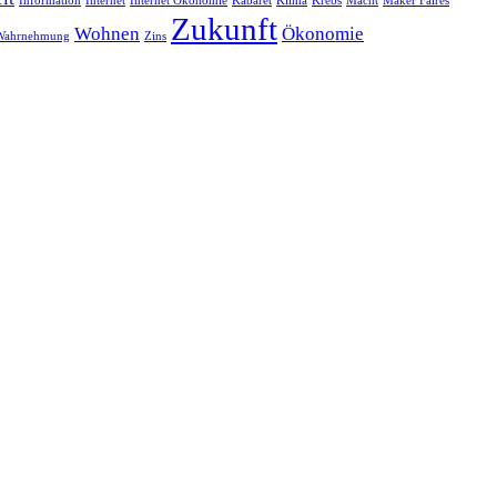
Information
Internet
Internet Ökonomie
Kabaret
Klima
Krebs
Macht
Maker Faires
Zukunft
Wohnen
Ökonomie
Wahrnehmung
Zins