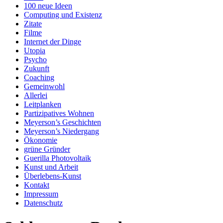
100 neue Ideen
Computing und Existenz
Zitate
Filme
Internet der Dinge
Utopia
Psycho
Zukunft
Coaching
Gemeinwohl
Allerlei
Leitplanken
Partizipatives Wohnen
Meyerson’s Geschichten
Meyerson’s Niedergang
Ökonomie
grüne Gründer
Guerilla Photovoltaik
Kunst und Arbeit
Überlebens-Kunst
Kontakt
Impressum
Datenschutz