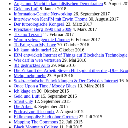
Angst und Macht in kapitalistischen Demokratien
9. August 20
Geld aus Luft
8. Januar 2018
Information-Centric Networking
26. September 2017
Interview von KenFM mit Erwin Thoma
30. August 2017
Der futorologische Kongreß
23. März 2017
Prenzlauer Berg 1990 und 2009
4. März 2017
Tiziano Terzani
11. Februar 2017
Warum schweigen die Lämmer
6. Februar 2017
To Bring you My Love
30. Oktober 2016
Ich kann nicht mehr!
22. Oktober 2016
IBM entwickelt Internet of Things auf Blockchain Technologie
Wer darf in wen vertrauen
29. Mai 2016
3D gedrucktes Auto
29. Mai 2016
Die Zukunft der Arbeit: Steven Hill spricht über die „Uber E
Mehr, mehr, mehr
23. April 2016
Sozio-technische Entwicklungen & Der Geist des Internet
16. 
Once Upon a Time / Moody Blues
13. März 2016
Ich klage an
30. Oktober 2015
Geld und Luft
15. September 2015
Smart City
12. September 2015
Die Arbeit
4. September 2015
Podcast zur Telecomix
2. August 2015
Ekümenopolis: Stadt ohne Grenzen
22. Juli 2015
Mapping The Commons
22. Juli 2015
Black Mountain College
11. Juli 2015