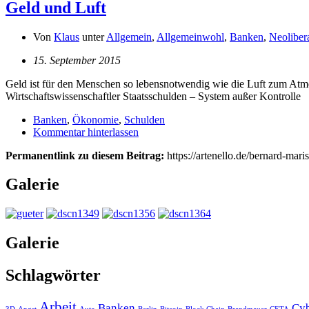
Geld und Luft
Von
Klaus
unter
Allgemein
,
Allgemeinwohl
,
Banken
,
Neoliber
15. September 2015
Geld ist für den Menschen so lebensnotwendig wie die Luft zum Atmen
Wirtschaftswissenschaftler Staatsschulden – System außer Kontrolle
Banken
,
Ökonomie
,
Schulden
Kommentar hinterlassen
Permanentlink zu diesem Beitrag:
https://artenello.de/bernard-maris
Galerie
Galerie
Schlagwörter
Arbeit
Banken
Cyb