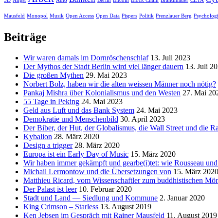
3D
Angst
Auto
Berlin
Bitcoin
Block Chain
Brandmauer
CETA
Mausfeld
Monopol
Musik
Open Access
Open Data
Pispers
Politik
Prenzlauer Berg
Psycholog
Beiträge
Wir waren damals im Dornröschenschlaf
13. Juli 2023
Der Mythos der Stadt Berlin wird viel länger dauern
13. Juli 2
Die großen Mythen
29. Mai 2023
Norbert Bolz, haben wir die alten weissen Männer noch nötig?
Pankaj Mishra über Kolonialismus und den Westen
27. Mai 20
55 Tage in Peking
24. Mai 2023
Geld aus Luft und das Bank System
24. Mai 2023
Demokratie und Menschenbild
30. April 2023
Der Biber, der Hut, der Globalismus, die Wall Street und die Ra
Kybalion
28. März 2020
Design a trigger
28. März 2020
Europa ist ein Early Day of Music
15. März 2020
Wir haben immer gekämpft und gearbe(i)tet: wie Rousseau und
Michail Lermontow und die Übersetzungen von
15. März 202
Matthieu Ricard, vom Wissenschaftler zum buddhistischen Mö
Der Palast ist leer
10. Februar 2020
Stadt und Land — Siedlung und Kommune
2. Januar 2020
King Crimson – Starless
13. August 2019
Ken Jebsen im Gespräch mit Rainer Mausfeld
11. August 2019