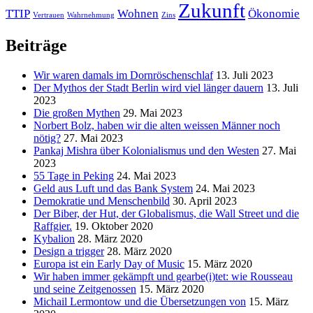
Zukunft
TTIP
Wohnen
Ökonomie
Vertrauen
Wahrnehmung
Zins
Beiträge
Wir waren damals im Dornröschenschlaf
13. Juli 2023
Der Mythos der Stadt Berlin wird viel länger dauern
13. Juli
2023
Die großen Mythen
29. Mai 2023
Norbert Bolz, haben wir die alten weissen Männer noch
nötig?
27. Mai 2023
Pankaj Mishra über Kolonialismus und den Westen
27. Mai
2023
55 Tage in Peking
24. Mai 2023
Geld aus Luft und das Bank System
24. Mai 2023
Demokratie und Menschenbild
30. April 2023
Der Biber, der Hut, der Globalismus, die Wall Street und die
Raffgier.
19. Oktober 2020
Kybalion
28. März 2020
Design a trigger
28. März 2020
Europa ist ein Early Day of Music
15. März 2020
Wir haben immer gekämpft und gearbe(i)tet: wie Rousseau
und seine Zeitgenossen
15. März 2020
Michail Lermontow und die Übersetzungen von
15. März