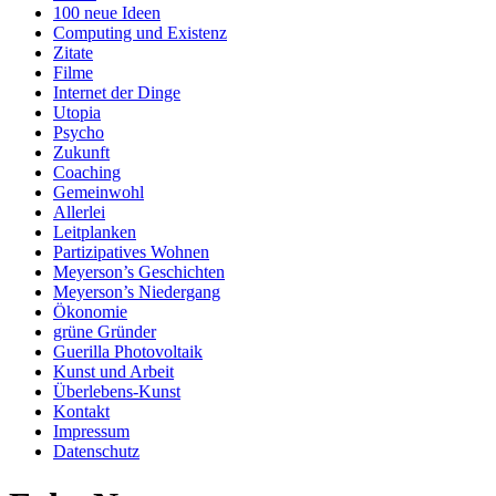
100 neue Ideen
Computing und Existenz
Zitate
Filme
Internet der Dinge
Utopia
Psycho
Zukunft
Coaching
Gemeinwohl
Allerlei
Leitplanken
Partizipatives Wohnen
Meyerson’s Geschichten
Meyerson’s Niedergang
Ökonomie
grüne Gründer
Guerilla Photovoltaik
Kunst und Arbeit
Überlebens-Kunst
Kontakt
Impressum
Datenschutz