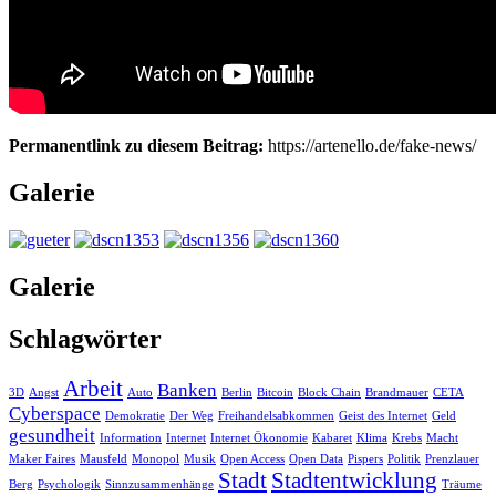
Permanentlink zu diesem Beitrag:
https://artenello.de/fake-news/
Galerie
Galerie
Schlagwörter
Arbeit
Banken
3D
Angst
Auto
Berlin
Bitcoin
Block Chain
Brandmauer
CETA
Cyberspace
Demokratie
Der Weg
Freihandelsabkommen
Geist des Internet
Geld
gesundheit
Information
Internet
Internet Ökonomie
Kabaret
Klima
Krebs
Macht
Maker Faires
Mausfeld
Monopol
Musik
Open Access
Open Data
Pispers
Politik
Prenzlauer
Stadt
Stadtentwicklung
Berg
Psychologik
Sinnzusammenhänge
Träume