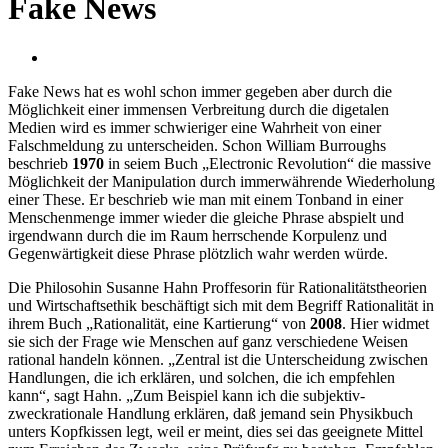
Fake News
Fake News hat es wohl schon immer gegeben aber durch die
Möglichkeit einer immensen Verbreitung durch die digetalen
Medien wird es immer schwieriger eine Wahrheit von einer
Falschmeldung zu unterscheiden. Schon William Burroughs
beschrieb
1970
in seiem Buch „Electronic Revolution“ die massive
Möglichkeit der Manipulation durch immerwährende Wiederholung
einer These. Er beschrieb wie man mit einem Tonband in einer
Menschenmenge immer wieder die gleiche Phrase abspielt und
irgendwann durch die im Raum herrschende Korpulenz und
Gegenwärtigkeit diese Phrase plötzlich wahr werden würde.
Die Philosohin Susanne Hahn Proffesorin für Rationalitätstheorien
und Wirtschaftsethik beschäftigt sich mit dem Begriff Rationalität in
ihrem Buch „Rationalität, eine Kartierung“ von
2008
. Hier widmet
sie sich der Frage wie Menschen auf ganz verschiedene Weisen
rational handeln können. „Zentral ist die Unterscheidung zwischen
Handlungen, die ich erklären, und solchen, die ich empfehlen
kann“, sagt Hahn. „Zum Beispiel kann ich die subjektiv-
zweckrationale Handlung erklären, daß jemand sein Physikbuch
unters Kopfkissen legt, weil er meint, dies sei das geeignete Mittel