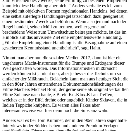
zum Erreichen des Zwecks, seine Prüfunfg zu bestehen. Empfehlen
kann ich diese Handlung aber nicht.“ Anders verhalte es ich zum
Beispiel mit objektiven Formen regelrationalen Handelns, bei denen
eine selbst auferlegte Handlungsregel tatsächlich dazu geeignet ist,
einen bestimmten Zweck zu befördern. Wenn also jemand nach der
Regel handelt, seinen Müll zu trennen, weil er gerne auf
bescheidene Weise zum Umweltschutz beitragen möchte, ist das im
Hinblick auf das anvisierte Ziel eine empfehlenswerte Handlung.
„Für die Empfehlung einer Handlung ist die Bezugnahme auf einen
gesicherten Kenntnisstand unentbehrlich“, sagt Hahn.
Nimmt man aber nun die sozialen Medien 2017, dann ist hier ein
ungeheures Macht-Instrument für die Trumps und Erdogans dieser
Welt geschaffen worden. Das Informationsmedien mißbraucht
werden können ist ja nicht neu, aber je besser die Technik um so
einfacher der Mißbrauch. Belächeln kann man aus heutiger Sicht die
in den
90er
Jahren entstandenen Dokumentationsfälschungen des
Filme Machers Michael Born, der gerne seine als original verkauften
Filme Zuhause nach baute, z.B. ein Ku-Klux-KLan Treffen,
welches er in der Eifel drehte oder angeblich Kinder Sklaven, die in
Indien Teppiche knüpften. Es waren alles Fakes aber
interessanterweise war hier denn noch die Substanz wahr.
Anders war es bei Tom Kummer, der in den 90er Jahren sagenhafte
Interviews in der Süddeutschen und anderen Premium Verlagen
veröffentlichte. Diese waren aber alle frei erfunden und hatten