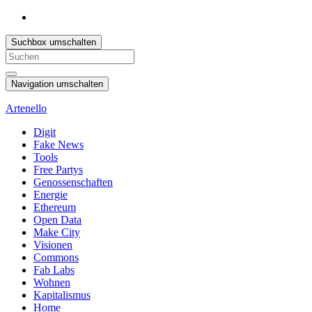
Suchbox umschalten
Search
for:
Navigation umschalten
Artenello
Digit
Fake News
Tools
Free Partys
Genossenschaften
Energie
Ethereum
Open Data
Make City
Visionen
Commons
Fab Labs
Wohnen
Kapitalismus
Home