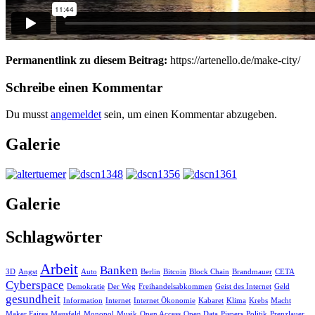
Permanentlink zu diesem Beitrag:
https://artenello.de/make-city/
Schreibe einen Kommentar
Du musst
angemeldet
sein, um einen Kommentar abzugeben.
Galerie
Galerie
Schlagwörter
Arbeit
Banken
3D
Angst
Auto
Berlin
Bitcoin
Block Chain
Brandmauer
CETA
Cyberspace
Demokratie
Der Weg
Freihandelsabkommen
Geist des Internet
Geld
gesundheit
Information
Internet
Internet Ökonomie
Kabaret
Klima
Krebs
Macht
Maker Faires
Mausfeld
Monopol
Musik
Open Access
Open Data
Pispers
Politik
Prenzlauer