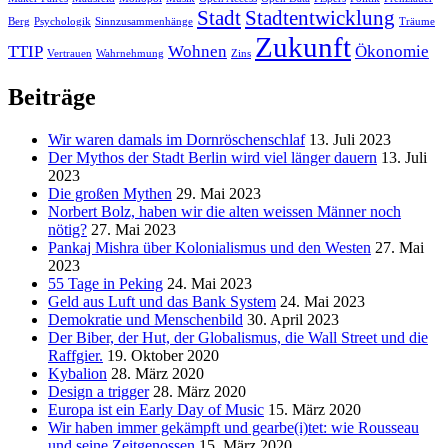
Stadt
Stadtentwicklung
Berg
Psychologik
Sinnzusammenhänge
Träume
Zukunft
TTIP
Wohnen
Ökonomie
Vertrauen
Wahrnehmung
Zins
Beiträge
Wir waren damals im Dornröschenschlaf
13. Juli 2023
Der Mythos der Stadt Berlin wird viel länger dauern
13. Juli
2023
Die großen Mythen
29. Mai 2023
Norbert Bolz, haben wir die alten weissen Männer noch
nötig?
27. Mai 2023
Pankaj Mishra über Kolonialismus und den Westen
27. Mai
2023
55 Tage in Peking
24. Mai 2023
Geld aus Luft und das Bank System
24. Mai 2023
Demokratie und Menschenbild
30. April 2023
Der Biber, der Hut, der Globalismus, die Wall Street und die
Raffgier.
19. Oktober 2020
Kybalion
28. März 2020
Design a trigger
28. März 2020
Europa ist ein Early Day of Music
15. März 2020
Wir haben immer gekämpft und gearbe(i)tet: wie Rousseau
und seine Zeitgenossen
15. März 2020