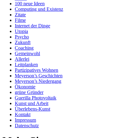
100 neue Ideen
Computing und Existenz
Zitate
Filme
Internet der Dinge
Utopia
Psycho
Zukunft
Coaching
Gemeinwohl
Allerlei
Leitplanken
Partizipatives Wohnen
Meyerson’s Geschichten
Meyerson’s Niedergang
Ökonomie
grüne Gründer
Guerilla Photovoltaik
Kunst und Arbeit
Überlebens-Kunst
Kontakt
Impressum
Datenschutz