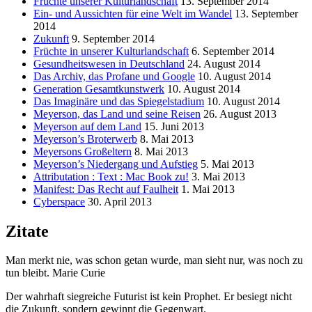
Früchte unserer Kulturlandschaft
13. September 2014
Ein- und Aussichten für eine Welt im Wandel
13. September
2014
Zukunft
9. September 2014
Früchte in unserer Kulturlandschaft
6. September 2014
Gesundheitswesen in Deutschland
24. August 2014
Das Archiv, das Profane und Google
10. August 2014
Generation Gesamtkunstwerk
10. August 2014
Das Imaginäre und das Spiegelstadium
10. August 2014
Meyerson, das Land und seine Reisen
26. August 2013
Meyerson auf dem Land
15. Juni 2013
Meyerson’s Broterwerb
8. Mai 2013
Meyersons Großeltern
8. Mai 2013
Meyerson’s Niedergang und Aufstieg
5. Mai 2013
Attributation : Text : Mac Book zu!
3. Mai 2013
Manifest: Das Recht auf Faulheit
1. Mai 2013
Cyberspace
30. April 2013
Zitate
Man merkt nie, was schon getan wurde, man sieht nur, was noch zu
tun bleibt. Marie Curie
Der wahrhaft siegreiche Futurist ist kein Prophet. Er besiegt nicht
die Zukunft, sondern gewinnt die Gegenwart.