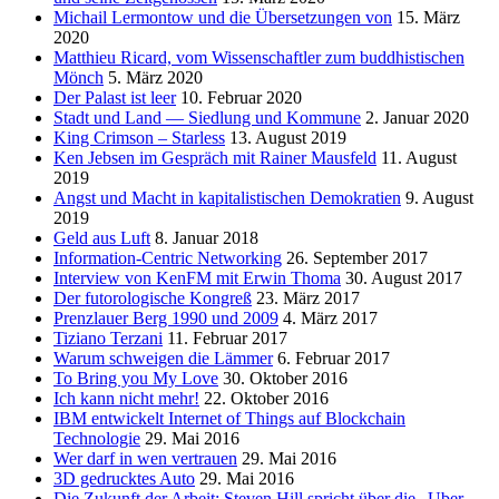
Michail Lermontow und die Übersetzungen von
15. März
2020
Matthieu Ricard, vom Wissenschaftler zum buddhistischen
Mönch
5. März 2020
Der Palast ist leer
10. Februar 2020
Stadt und Land — Siedlung und Kommune
2. Januar 2020
King Crimson – Starless
13. August 2019
Ken Jebsen im Gespräch mit Rainer Mausfeld
11. August
2019
Angst und Macht in kapitalistischen Demokratien
9. August
2019
Geld aus Luft
8. Januar 2018
Information-Centric Networking
26. September 2017
Interview von KenFM mit Erwin Thoma
30. August 2017
Der futorologische Kongreß
23. März 2017
Prenzlauer Berg 1990 und 2009
4. März 2017
Tiziano Terzani
11. Februar 2017
Warum schweigen die Lämmer
6. Februar 2017
To Bring you My Love
30. Oktober 2016
Ich kann nicht mehr!
22. Oktober 2016
IBM entwickelt Internet of Things auf Blockchain
Technologie
29. Mai 2016
Wer darf in wen vertrauen
29. Mai 2016
3D gedrucktes Auto
29. Mai 2016
Die Zukunft der Arbeit: Steven Hill spricht über die „Uber