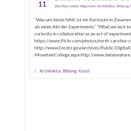
11
Von
Klaus
unter
Allgemein
,
Architektur
,
Bildung
,
“Was uns heute fehlt, ist ein Kuriosum in Zusam
als einen Akt der Experimente.” “What we lack to
curiosity in collaboration as an act of experime
https://www.flickr.com/photos/north-carolina
http://www2.ncdcr.gov/archives/Public/Digita
MountainCollege.aspx http://www.dataisnature
Architektur
,
Bildung
,
Kunst