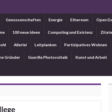
Genossenschaften
Energie
Ethereum
Open D
me
100 neue Ideen
Computing und Existenz
Zitat
ohl
Allerlei
Leitplanken
Partizipatives Wohnen
ne Gründer
Guerilla Photovoltaik
Kunst und Arbeit
llege