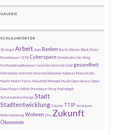
GALERIE
SCHLAGWÖRTER
Arbeit
Banken
3D
Angst
Auto
Berlin
Bitcoin
Block Chain
Cyberspace
Brandmauer
CETA
Demokratie
Der Weg
gesundheit
Freihandelsabkommen
Geist des Internet
Geld
Information
Internet
Internet Ökonomie
Kabaret
Klima
Krebs
Macht
Maker Faires
Mausfeld
Monopol
Musik
Open Access
Open
Data
Pispers
Politik
Prenzlauer Berg
Psychologik
Stadt
Sinnzusammenhänge
Stadtentwicklung
TTIP
Träume
Vertrauen
Zukunft
Wohnen
Wahrnehmung
Zins
Ökonomie