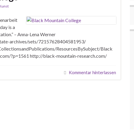
Kunst
menarbeit
day is a
ntation.” – Anna-Lena Werner
-state-archives/sets/72157628404581953/
lCollectionsandPublications/ResourcesBySubject/Black
.com/?p=1561 http://black-mountain-research.com/
Kommentar hinterlassen