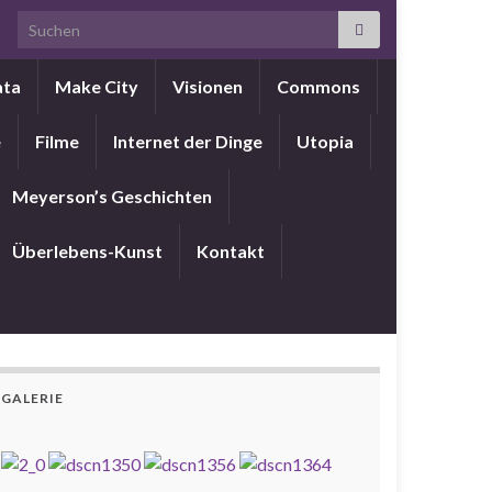
Search for:
ata
Make City
Visionen
Commons
e
Filme
Internet der Dinge
Utopia
Meyerson’s Geschichten
Überlebens-Kunst
Kontakt
GALERIE