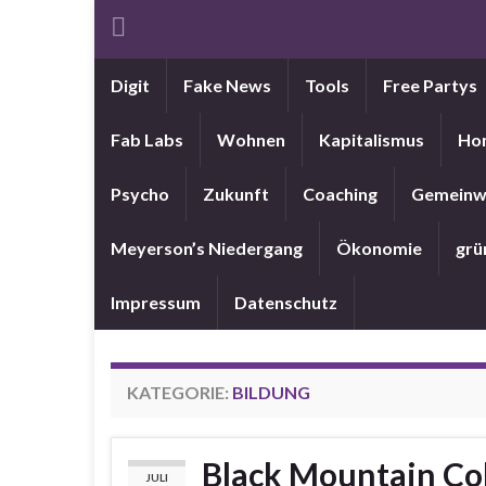
Digit
Fake News
Tools
Free Partys
Fab Labs
Wohnen
Kapitalismus
Ho
Psycho
Zukunft
Coaching
Gemeinw
Meyerson’s Niedergang
Ökonomie
grü
Impressum
Datenschutz
KATEGORIE:
BILDUNG
Black Mountain Co
JULI