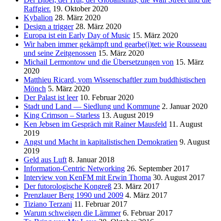
Raffgier.
19. Oktober 2020
Kybalion
28. März 2020
Design a trigger
28. März 2020
Europa ist ein Early Day of Music
15. März 2020
Wir haben immer gekämpft und gearbe(i)tet: wie Rousseau
und seine Zeitgenossen
15. März 2020
Michail Lermontow und die Übersetzungen von
15. März
2020
Matthieu Ricard, vom Wissenschaftler zum buddhistischen
Mönch
5. März 2020
Der Palast ist leer
10. Februar 2020
Stadt und Land — Siedlung und Kommune
2. Januar 2020
King Crimson – Starless
13. August 2019
Ken Jebsen im Gespräch mit Rainer Mausfeld
11. August
2019
Angst und Macht in kapitalistischen Demokratien
9. August
2019
Geld aus Luft
8. Januar 2018
Information-Centric Networking
26. September 2017
Interview von KenFM mit Erwin Thoma
30. August 2017
Der futorologische Kongreß
23. März 2017
Prenzlauer Berg 1990 und 2009
4. März 2017
Tiziano Terzani
11. Februar 2017
Warum schweigen die Lämmer
6. Februar 2017