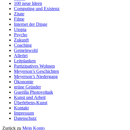
100 neue Ideen
Computing und Existenz
Zitate
Filme
Internet der Dinge
Utopia
Psycho
Zukunft
Coaching
Gemeinwohl
Allerlei
Leitplanken
Partizipatives Wohnen
Meyerson’s Geschichten
Meyerson’s Niedergang
Ökonomie
grüne Gründer
Guerilla Photovoltaik
Kunst und Arbeit
Überlebens-Kunst
Kontakt
Impressum
Datenschutz
Zurück zu
Mein Konto