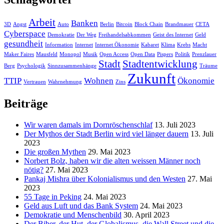
Arbeit
Banken
3D
Angst
Auto
Berlin
Bitcoin
Block Chain
Brandmauer
CETA
Cyberspace
Demokratie
Der Weg
Freihandelsabkommen
Geist des Internet
Geld
gesundheit
Information
Internet
Internet Ökonomie
Kabaret
Klima
Krebs
Macht
Maker Faires
Mausfeld
Monopol
Musik
Open Access
Open Data
Pispers
Politik
Prenzlauer
Stadt
Stadtentwicklung
Berg
Psychologik
Sinnzusammenhänge
Träume
Zukunft
TTIP
Wohnen
Ökonomie
Vertrauen
Wahrnehmung
Zins
Beiträge
Wir waren damals im Dornröschenschlaf
13. Juli 2023
Der Mythos der Stadt Berlin wird viel länger dauern
13. Juli
2023
Die großen Mythen
29. Mai 2023
Norbert Bolz, haben wir die alten weissen Männer noch
nötig?
27. Mai 2023
Pankaj Mishra über Kolonialismus und den Westen
27. Mai
2023
55 Tage in Peking
24. Mai 2023
Geld aus Luft und das Bank System
24. Mai 2023
Demokratie und Menschenbild
30. April 2023
Der Biber, der Hut, der Globalismus, die Wall Street und die