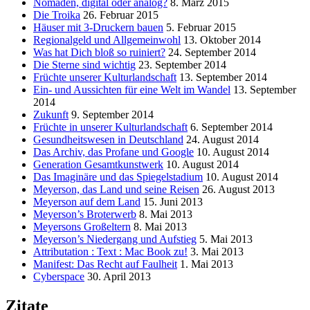
Nomaden, digital oder analog?
8. März 2015
Die Troika
26. Februar 2015
Häuser mit 3-Druckern bauen
5. Februar 2015
Regionalgeld und Allgemeinwohl
13. Oktober 2014
Was hat Dich bloß so ruiniert?
24. September 2014
Die Sterne sind wichtig
23. September 2014
Früchte unserer Kulturlandschaft
13. September 2014
Ein- und Aussichten für eine Welt im Wandel
13. September
2014
Zukunft
9. September 2014
Früchte in unserer Kulturlandschaft
6. September 2014
Gesundheitswesen in Deutschland
24. August 2014
Das Archiv, das Profane und Google
10. August 2014
Generation Gesamtkunstwerk
10. August 2014
Das Imaginäre und das Spiegelstadium
10. August 2014
Meyerson, das Land und seine Reisen
26. August 2013
Meyerson auf dem Land
15. Juni 2013
Meyerson’s Broterwerb
8. Mai 2013
Meyersons Großeltern
8. Mai 2013
Meyerson’s Niedergang und Aufstieg
5. Mai 2013
Attributation : Text : Mac Book zu!
3. Mai 2013
Manifest: Das Recht auf Faulheit
1. Mai 2013
Cyberspace
30. April 2013
Zitate