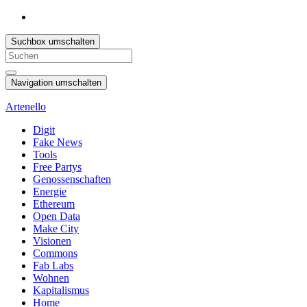
Suchbox umschalten
Search
for:
Navigation umschalten
Artenello
Digit
Fake News
Tools
Free Partys
Genossenschaften
Energie
Ethereum
Open Data
Make City
Visionen
Commons
Fab Labs
Wohnen
Kapitalismus
Home