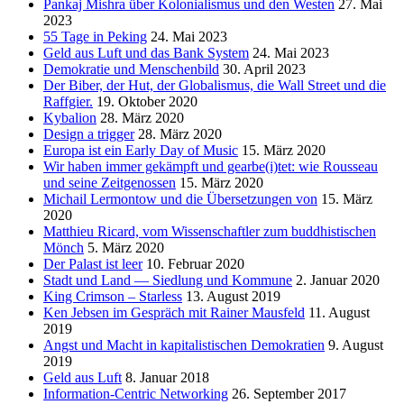
Pankaj Mishra über Kolonialismus und den Westen
27. Mai
2023
55 Tage in Peking
24. Mai 2023
Geld aus Luft und das Bank System
24. Mai 2023
Demokratie und Menschenbild
30. April 2023
Der Biber, der Hut, der Globalismus, die Wall Street und die
Raffgier.
19. Oktober 2020
Kybalion
28. März 2020
Design a trigger
28. März 2020
Europa ist ein Early Day of Music
15. März 2020
Wir haben immer gekämpft und gearbe(i)tet: wie Rousseau
und seine Zeitgenossen
15. März 2020
Michail Lermontow und die Übersetzungen von
15. März
2020
Matthieu Ricard, vom Wissenschaftler zum buddhistischen
Mönch
5. März 2020
Der Palast ist leer
10. Februar 2020
Stadt und Land — Siedlung und Kommune
2. Januar 2020
King Crimson – Starless
13. August 2019
Ken Jebsen im Gespräch mit Rainer Mausfeld
11. August
2019
Angst und Macht in kapitalistischen Demokratien
9. August
2019
Geld aus Luft
8. Januar 2018
Information-Centric Networking
26. September 2017