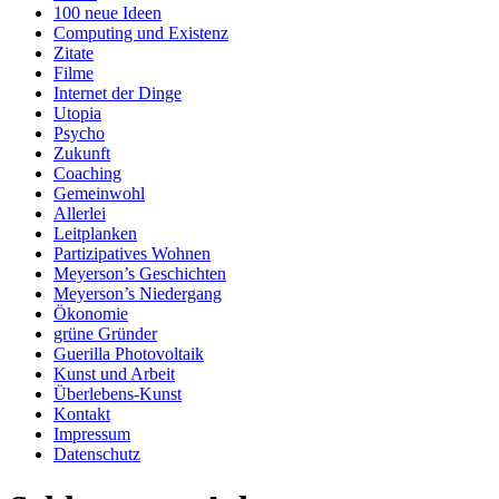
100 neue Ideen
Computing und Existenz
Zitate
Filme
Internet der Dinge
Utopia
Psycho
Zukunft
Coaching
Gemeinwohl
Allerlei
Leitplanken
Partizipatives Wohnen
Meyerson’s Geschichten
Meyerson’s Niedergang
Ökonomie
grüne Gründer
Guerilla Photovoltaik
Kunst und Arbeit
Überlebens-Kunst
Kontakt
Impressum
Datenschutz