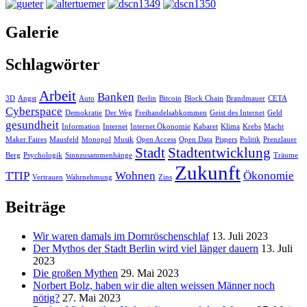
Galerie
Schlagwörter
Arbeit
Banken
3D
Angst
Auto
Berlin
Bitcoin
Block Chain
Brandmauer
CETA
Cyberspace
Demokratie
Der Weg
Freihandelsabkommen
Geist des Internet
Geld
gesundheit
Information
Internet
Internet Ökonomie
Kabaret
Klima
Krebs
Macht
Maker Faires
Mausfeld
Monopol
Musik
Open Access
Open Data
Pispers
Politik
Prenzlauer
Stadt
Stadtentwicklung
Berg
Psychologik
Sinnzusammenhänge
Träume
Zukunft
TTIP
Wohnen
Ökonomie
Vertrauen
Wahrnehmung
Zins
Beiträge
Wir waren damals im Dornröschenschlaf
13. Juli 2023
Der Mythos der Stadt Berlin wird viel länger dauern
13. Juli
2023
Die großen Mythen
29. Mai 2023
Norbert Bolz, haben wir die alten weissen Männer noch
nötig?
27. Mai 2023