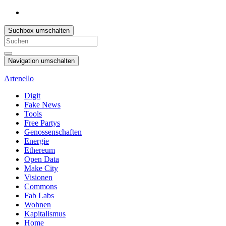
Suchbox umschalten
Search
for:
Navigation umschalten
Artenello
Digit
Fake News
Tools
Free Partys
Genossenschaften
Energie
Ethereum
Open Data
Make City
Visionen
Commons
Fab Labs
Wohnen
Kapitalismus
Home