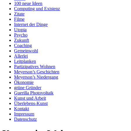
100 neue Ideen
Computing und Existenz
Zitate
Filme
Internet der Dinge
Utopia
Psycho
Zukunft
Coaching
Gemeinwohl
Allerlei
Leitplanken
Partizipatives Wohnen
Meyerson’s Geschichten
Meyerson’s Niedergang
Ökonomie
grüne Gründer
Guerilla Photovoltaik
Kunst und Arbeit
Überlebens-Kunst
Kontakt
Impressum
Datenschutz