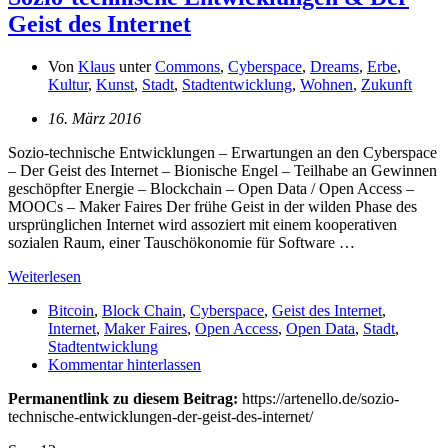
Geist des Internet
Von
Klaus
unter
Commons
,
Cyberspace
,
Dreams
,
Erbe
,
Kultur
,
Kunst
,
Stadt
,
Stadtentwicklung
,
Wohnen
,
Zukunft
16. März 2016
Sozio-technische Entwicklungen – Erwartungen an den Cyberspace
– Der Geist des Internet – Bionische Engel – Teilhabe an Gewinnen
geschöpfter Energie – Blockchain – Open Data / Open Access –
MOOCs – Maker Faires Der frühe Geist in der wilden Phase des
ursprünglichen Internet wird assoziert mit einem kooperativen
sozialen Raum, einer Tauschökonomie für Software …
Weiterlesen
Bitcoin
,
Block Chain
,
Cyberspace
,
Geist des Internet
,
Internet
,
Maker Faires
,
Open Access
,
Open Data
,
Stadt
,
Stadtentwicklung
Kommentar hinterlassen
Permanentlink zu diesem Beitrag:
https://artenello.de/sozio-
technische-entwicklungen-der-geist-des-internet/