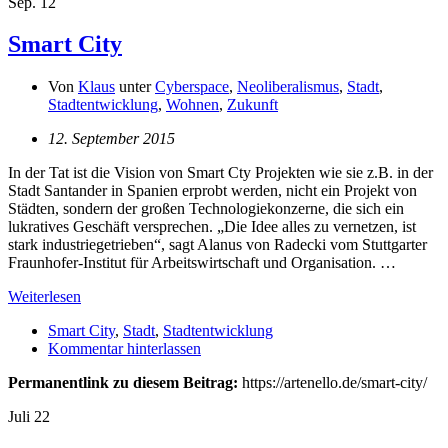
Sep.
12
Smart City
Von
Klaus
unter
Cyberspace
,
Neoliberalismus
,
Stadt
,
Stadtentwicklung
,
Wohnen
,
Zukunft
12. September 2015
In der Tat ist die Vision von Smart Cty Projekten wie sie z.B. in der
Stadt Santander in Spanien erprobt werden, nicht ein Projekt von
Städten, sondern der großen Technologiekonzerne, die sich ein
lukratives Geschäft versprechen. „Die Idee alles zu vernetzen, ist
stark industriegetrieben“, sagt Alanus von Radecki vom Stuttgarter
Fraunhofer-Institut für Arbeitswirtschaft und Organisation. …
Weiterlesen
Smart City
,
Stadt
,
Stadtentwicklung
Kommentar hinterlassen
Permanentlink zu diesem Beitrag:
https://artenello.de/smart-city/
Juli
22