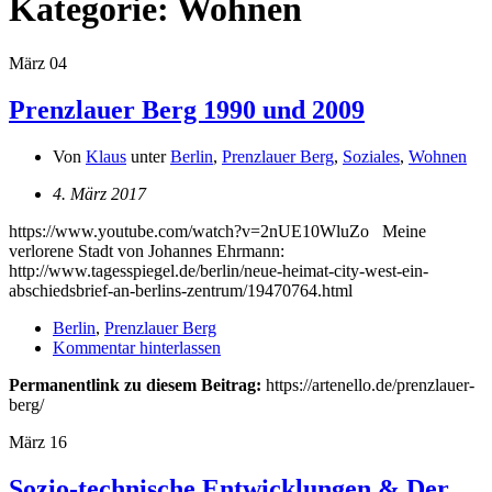
Kategorie:
Wohnen
März
04
Prenzlauer Berg 1990 und 2009
Von
Klaus
unter
Berlin
,
Prenzlauer Berg
,
Soziales
,
Wohnen
4. März 2017
https://www.youtube.com/watch?v=2nUE10WluZo Meine
verlorene Stadt von Johannes Ehrmann:
http://www.tagesspiegel.de/berlin/neue-heimat-city-west-ein-
abschiedsbrief-an-berlins-zentrum/19470764.html
Berlin
,
Prenzlauer Berg
Kommentar hinterlassen
Permanentlink zu diesem Beitrag:
https://artenello.de/prenzlauer-
berg/
März
16
Sozio-technische Entwicklungen & Der