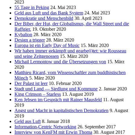
2023
55 Tage in Peking
24. Mai 2023
Geld aus Luft und das Bank System
24. Mai 2023
Demokratie und Menschenbild
30. April 2023
Der Biber, der Hut, der Globalismus, die Wall Street und die
Raffgier.
19. Oktober 2020
Kybalion
28. März 2020
Design a trigger
28. März 2020
Europa ist ein Early Day of Music
15. März 2020
Wir haben immer gekämpft und gearbe(i)tet: wie Rousseau
und seine Zeitgenossen
15. März 2020
Michail Lermontow und die Übersetzungen von
15. März
2020
Matthieu Ricard, vom Wissenschaftler zum buddhistischen
Mönch
5. März 2020
Der Palast ist leer
10. Februar 2020
Stadt und Land — Siedlung und Kommune
2. Januar 2020
King Crimson – Starless
13. August 2019
Ken Jebsen im Gespräch mit Rainer Mausfeld
11. August
2019
Angst und Macht in kapitalistischen Demokratien
9. August
2019
Geld aus Luft
8. Januar 2018
Information-Centric Networking
26. September 2017
Interview von KenFM mit Erwin Thoma
30. August 2017