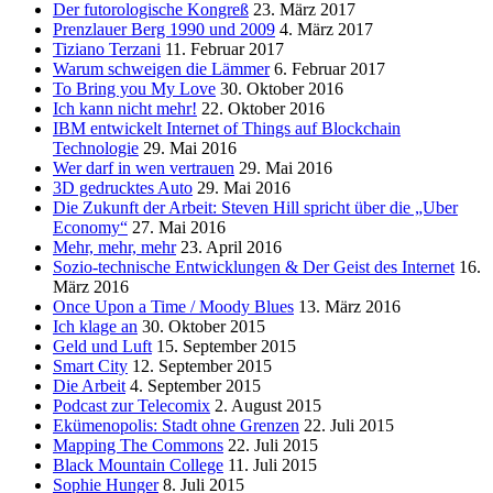
Der futorologische Kongreß
23. März 2017
Prenzlauer Berg 1990 und 2009
4. März 2017
Tiziano Terzani
11. Februar 2017
Warum schweigen die Lämmer
6. Februar 2017
To Bring you My Love
30. Oktober 2016
Ich kann nicht mehr!
22. Oktober 2016
IBM entwickelt Internet of Things auf Blockchain
Technologie
29. Mai 2016
Wer darf in wen vertrauen
29. Mai 2016
3D gedrucktes Auto
29. Mai 2016
Die Zukunft der Arbeit: Steven Hill spricht über die „Uber
Economy“
27. Mai 2016
Mehr, mehr, mehr
23. April 2016
Sozio-technische Entwicklungen & Der Geist des Internet
16.
März 2016
Once Upon a Time / Moody Blues
13. März 2016
Ich klage an
30. Oktober 2015
Geld und Luft
15. September 2015
Smart City
12. September 2015
Die Arbeit
4. September 2015
Podcast zur Telecomix
2. August 2015
Ekümenopolis: Stadt ohne Grenzen
22. Juli 2015
Mapping The Commons
22. Juli 2015
Black Mountain College
11. Juli 2015
Sophie Hunger
8. Juli 2015