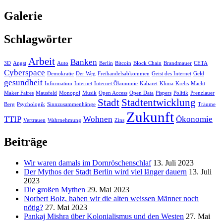
Galerie
Schlagwörter
Arbeit
Banken
3D
Angst
Auto
Berlin
Bitcoin
Block Chain
Brandmauer
CETA
Cyberspace
Demokratie
Der Weg
Freihandelsabkommen
Geist des Internet
Geld
gesundheit
Information
Internet
Internet Ökonomie
Kabaret
Klima
Krebs
Macht
Maker Faires
Mausfeld
Monopol
Musik
Open Access
Open Data
Pispers
Politik
Prenzlauer
Stadt
Stadtentwicklung
Berg
Psychologik
Sinnzusammenhänge
Träume
Zukunft
TTIP
Wohnen
Ökonomie
Vertrauen
Wahrnehmung
Zins
Beiträge
Wir waren damals im Dornröschenschlaf
13. Juli 2023
Der Mythos der Stadt Berlin wird viel länger dauern
13. Juli
2023
Die großen Mythen
29. Mai 2023
Norbert Bolz, haben wir die alten weissen Männer noch
nötig?
27. Mai 2023
Pankaj Mishra über Kolonialismus und den Westen
27. Mai