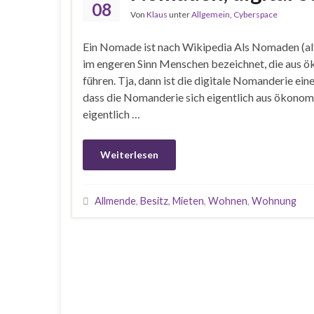
08
Von
Klaus
unter
Allgemein
,
Cyberspace
Ein Nomade ist nach Wikipedia Als Nomaden (al
im engeren Sinn Menschen bezeichnet, die aus 
führen. Tja, dann ist die digitale Nomanderie ein
dass die Nomanderie sich eigentlich aus ökonom
eigentlich …
Weiterlesen
Allmende
,
Besitz
,
Mieten
,
Wohnen
,
Wohnung