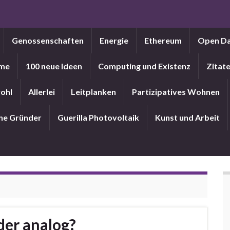
Genossenschaften
Energie
Ethereum
Open D
me
100 neue Ideen
Computing und Existenz
Zitat
ohl
Allerlei
Leitplanken
Partizipatives Wohnen
ne Gründer
Guerilla Photovoltaik
Kunst und Arbeit
der analog?