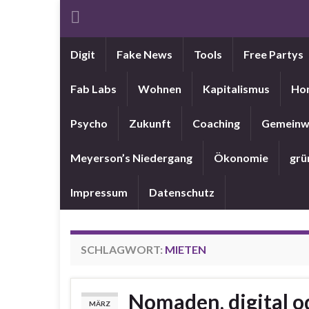
Digit
Fake News
Tools
Free Partys
Fab Labs
Wohnen
Kapitalismus
Ho
Psycho
Zukunft
Coaching
Gemeinw
Meyerson’s Niedergang
Ökonomie
grü
Impressum
Datenschutz
SCHLAGWORT:
MIETEN
Nomaden, digital o
MÄRZ