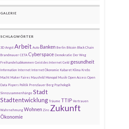
GALERIE
SCHLAGWÖRTER
Arbeit
Banken
3D
Angst
Auto
Berlin
Bitcoin
Block Chain
Cyberspace
Brandmauer
CETA
Demokratie
Der Weg
gesundheit
Freihandelsabkommen
Geist des Internet
Geld
Information
Internet
Internet Ökonomie
Kabaret
Klima
Krebs
Macht
Maker Faires
Mausfeld
Monopol
Musik
Open Access
Open
Data
Pispers
Politik
Prenzlauer Berg
Psychologik
Stadt
Sinnzusammenhänge
Stadtentwicklung
TTIP
Träume
Vertrauen
Zukunft
Wohnen
Wahrnehmung
Zins
Ökonomie