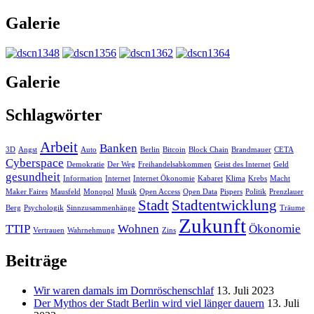
Galerie
Galerie
Schlagwörter
Arbeit
Banken
3D
Angst
Auto
Berlin
Bitcoin
Block Chain
Brandmauer
CETA
Cyberspace
Demokratie
Der Weg
Freihandelsabkommen
Geist des Internet
Geld
gesundheit
Information
Internet
Internet Ökonomie
Kabaret
Klima
Krebs
Macht
Maker Faires
Mausfeld
Monopol
Musik
Open Access
Open Data
Pispers
Politik
Prenzlauer
Stadt
Stadtentwicklung
Berg
Psychologik
Sinnzusammenhänge
Träume
Zukunft
TTIP
Wohnen
Ökonomie
Vertrauen
Wahrnehmung
Zins
Beiträge
Wir waren damals im Dornröschenschlaf
13. Juli 2023
Der Mythos der Stadt Berlin wird viel länger dauern
13. Juli