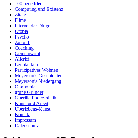
100 neue Ideen
Computing und Existenz
Zitate
Filme
Internet der Dinge
Utopia
Psycho
Zukunft
Coaching
Gemeinwohl
Allerlei
Leitplanken
Partizipatives Wohnen
Meyerson’s Geschichten
Meyerson’s Niedergang
Ökonomie
grüne Gründer
Guerilla Photovoltaik
Kunst und Arbeit
Überlebens-Kunst
Kontakt
Impressum
Datenschutz