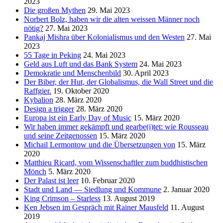
2023
Die großen Mythen
29. Mai 2023
Norbert Bolz, haben wir die alten weissen Männer noch
nötig?
27. Mai 2023
Pankaj Mishra über Kolonialismus und den Westen
27. Mai
2023
55 Tage in Peking
24. Mai 2023
Geld aus Luft und das Bank System
24. Mai 2023
Demokratie und Menschenbild
30. April 2023
Der Biber, der Hut, der Globalismus, die Wall Street und die
Raffgier.
19. Oktober 2020
Kybalion
28. März 2020
Design a trigger
28. März 2020
Europa ist ein Early Day of Music
15. März 2020
Wir haben immer gekämpft und gearbe(i)tet: wie Rousseau
und seine Zeitgenossen
15. März 2020
Michail Lermontow und die Übersetzungen von
15. März
2020
Matthieu Ricard, vom Wissenschaftler zum buddhistischen
Mönch
5. März 2020
Der Palast ist leer
10. Februar 2020
Stadt und Land — Siedlung und Kommune
2. Januar 2020
King Crimson – Starless
13. August 2019
Ken Jebsen im Gespräch mit Rainer Mausfeld
11. August
2019