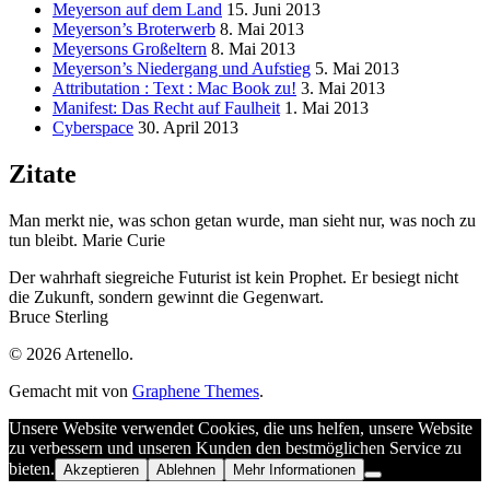
Meyerson auf dem Land
15. Juni 2013
Meyerson’s Broterwerb
8. Mai 2013
Meyersons Großeltern
8. Mai 2013
Meyerson’s Niedergang und Aufstieg
5. Mai 2013
Attributation : Text : Mac Book zu!
3. Mai 2013
Manifest: Das Recht auf Faulheit
1. Mai 2013
Cyberspace
30. April 2013
Zitate
Man merkt nie, was schon getan wurde, man sieht nur, was noch zu
tun bleibt. Marie Curie
Der wahrhaft siegreiche Futurist ist kein Prophet. Er besiegt nicht
die Zukunft, sondern gewinnt die Gegenwart.
Bruce Sterling
© 2026 Artenello.
Gemacht mit
von
Graphene Themes
.
Unsere Website verwendet Cookies, die uns helfen, unsere Website
zu verbessern und unseren Kunden den bestmöglichen Service zu
bieten.
Akzeptieren
Ablehnen
Mehr Informationen